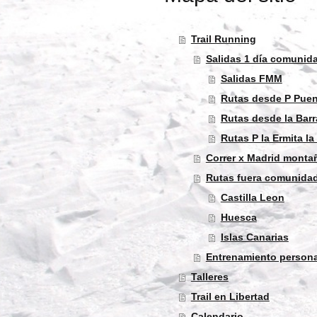
Trail Running
Salidas 1 día comunid
Salidas FMM
Rutas desde P Puen
Rutas desde la Bar
Rutas P la Ermita la
Correr x Madrid monta
Rutas fuera comunidad
Castilla Leon
Huesca
Islas Canarias
Entrenamiento persona
Talleres
Trail en Libertad
Calendario