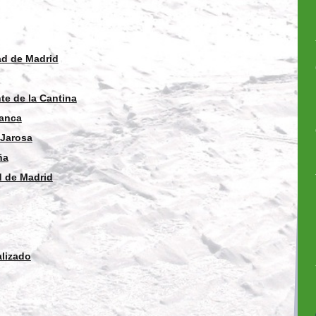
ad de Madrid
te de la Cantina
ranca
 Jarosa
ña
 de Madrid
lizado